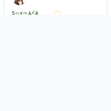
Stormkök
LÄS GUIDE »
OM PRYLKOLLEN
Prylkollen.se hjälper dig hitta din nästa pryl. Vi är
en kostnadsfri sajt för dig som besökare där
våra rekommendationer utgår från
professionella tester och kunders egna
CAMPING
omdömen. Vi vet hur svårt det kan vara att hitta
rätt idag och därför har vi skapat Prylkollen.se.
Vår målsättning är att hjälp er hitta kvalitativa
prylar snabbare och enklare.
Sidan finansieras av affiliate-intäkter, dvs länkar
som genererar ersättning när klicket leder till köp.