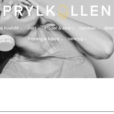
& hushåll
Jakt
Kläder & skor
Outdoor
Skön
Träning & hälsa
Verktyg