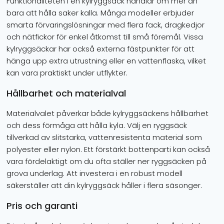
Funktionaliteten i en kylryggsäck handlar om mer än
bara att hålla saker kalla. Många modeller erbjuder
smarta förvaringslösningar med flera fack, dragkedjor
och nätfickor för enkel åtkomst till små föremål. Vissa
kylryggsäckar har också externa fästpunkter för att
hänga upp extra utrustning eller en vattenflaska, vilket
kan vara praktiskt under utflykter.
Hållbarhet och materialval
Materialvalet påverkar både kylryggsäckens hållbarhet
och dess förmåga att hålla kyla. Välj en ryggsäck
tillverkad av slitstarka, vattenresistenta material som
polyester eller nylon. Ett förstärkt bottenparti kan också
vara fördelaktigt om du ofta ställer ner ryggsäcken på
grova underlag. Att investera i en robust modell
säkerställer att din kylryggsäck håller i flera säsonger.
Pris och garanti