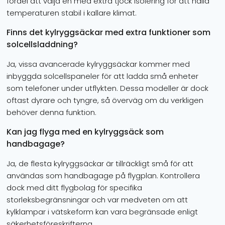
fördel att välja en med extra tjock isolering för att hålla
temperaturen stabil i kallare klimat.
Finns det kylryggsäckar med extra funktioner som
solcellsladdning?
Ja, vissa avancerade kylryggsäckar kommer med
inbyggda solcellspaneler för att ladda små enheter
som telefoner under utflykten. Dessa modeller är dock
oftast dyrare och tyngre, så överväg om du verkligen
behöver denna funktion.
Kan jag flyga med en kylryggsäck som
handbagage?
Ja, de flesta kylryggsäckar är tillräckligt små för att
användas som handbagage på flygplan. Kontrollera
dock med ditt flygbolag för specifika
storleksbegränsningar och var medveten om att
kylklampar i vätskeform kan vara begränsade enligt
säkerhetsföreskrifterna.