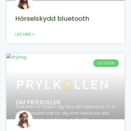
Hörselskydd bluetooth
LÄS MER »
OUTDOOR
OM PRYLKOLLEN
Prylkollen.se hjälper dig hitta din nästa pryl. Vi är
en kostnadsfri sajt för dig som besökare där
våra rekommendationer utgår från
professionella tester och kunders egna