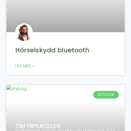
Hörselskydd bluetooth
LÄS MER »
OUTDOOR
OM PRYLKOLLEN
Prylkollen.se hjälper dig hitta din nästa pryl. Vi är