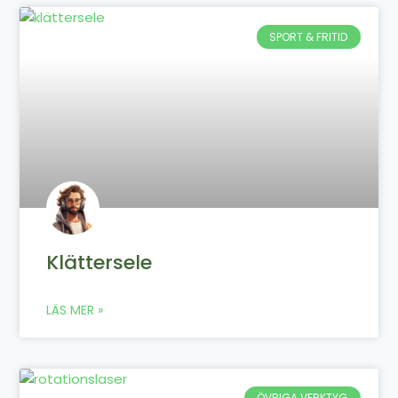
SPORT & FRITID
Klättersele
LÄS MER »
ÖVRIGA VERKTYG