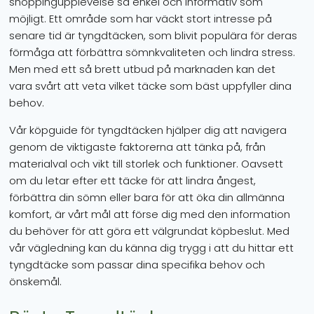
shoppingupplevelse så enkel och informativ som
möjligt. Ett område som har väckt stort intresse på
senare tid är tyngdtäcken, som blivit populära för deras
förmåga att förbättra sömnkvaliteten och lindra stress.
Men med ett så brett utbud på marknaden kan det
vara svårt att veta vilket täcke som bäst uppfyller dina
behov.
Vår köpguide för tyngdtäcken hjälper dig att navigera
genom de viktigaste faktorerna att tänka på, från
materialval och vikt till storlek och funktioner. Oavsett
om du letar efter ett täcke för att lindra ångest,
förbättra din sömn eller bara för att öka din allmänna
komfort, är vårt mål att förse dig med den information
du behöver för att göra ett välgrundat köpbeslut. Med
vår vägledning kan du känna dig trygg i att du hittar ett
tyngdtäcke som passar dina specifika behov och
önskemål.