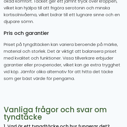
ökad komfort. Täcket ger ett jämnt tryck över kroppen,
vilket kan hjälpa till att frigöra serotonin och minska
kortisolnivåerna, vilket bidrar till ett lugnare sinne och en
djupare sömn.
Pris och garantier
Priset på tyngdtäcken kan variera beroende på märke,
material och storlek. Det är viktigt att balansera priset
med kvalitet och funktioner. Vissa tillverkare erbjuder
garantier eller provperioder, vilket kan ge extra trygghet
vid köp. Jämför olika alternativ för att hitta det täcke
som ger bäst värde för pengarna.
Vanliga frågor och svar om
tyndtäcke
1. Vad är ett tyngdtäcke och hur fungerar det?