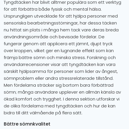
Tyngdtäcken har blivit alltmer populära som ett verktyg
för att förbättra både fysisk och mental hälsa.
Ursprungligen utvecklade för att hjälpa personer med
sensoriska bearbetningsstörningar, har dessa täcken
nu hittat sin plats i många hem tack vare deras breda
användningsområde och bevisade fördelar. De
fungerar genom att applicera ett jämnt, djupt tryck
över kroppen, vilket ger en lugnande effekt som kan
främja bättre sömn och minska stress. Forskning och
användarrecensioner visar att tyngdtäcken kan vara
särskilt hjälpsamma för personer som lider av ångest,
sömnproblem eller andra stressrelaterade tillstånd.
Men fördelarna sträcker sig bortom bara förbättrad
sömn; många användare upplever en allmän känsla av
ökad komfort och trygghet. I denna sektion utforskar vi
de olika fördelarna med tyngdtäcken och hur de kan
bidra till ditt välmående på flera sätt.
Bättre sömnkvalitet