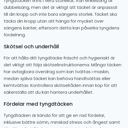
Tyngdtäcken finns i flera storlekar, från enkelsäng till
dubbelsäng, men det är viktigt att täcket är anpassat
till din kropp och inte bara sängens storlek. Täcket ska
täcka din kropp utan att hänga för mycket över
sängens kanter, eftersom detta kan påverka tyngdens
fördelning.
Skötsel och underhåll
För att hålla ditt tyngdtäcke fräscht och hygieniskt är
det viktigt att följa skötselinstruktionerna. Många täcken
har avtagbara överdrag som kan tvättas i maskin,
medan själva täcket kan behöva handtvättas eller
kemtvättas. Kontrollera skötselråden innan köp för att
säkerställa att du kan hantera underhållet.
Fördelar med tyngdtäcken
Tyngdtäcken är kända för att ge en rad fördelar,
inklusive bättre sömn, minskad stress och ångest samt