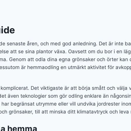
uide
e senaste åren, och med god anledning. Det är inte bara e
ällelse att se sina plantor växa. Oavsett om du bor i en
mma. Genom att odla dina egna grönsaker och örter kan d
essutom är hemmaodling en utmärkt aktivitet för avkoppl
plicerat. Det viktigaste är att börja smått och välja v
det även teknologier som gör odling enklare än någonsin,
m har begränsat utrymme eller vill undvika jordrester inom
 och grönsaker, till att minska ditt klimatavtryck och leva
dla hemma