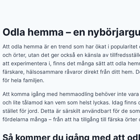
Odla hemma – en nybörjarg
Att odla hemma är en trend som har ökat i popularitet d
och örter, utan det ger också en känsla av tillfredsst
att experimentera i, finns det många sätt att odla he
färskare, hälsosammare råvaror direkt från ditt hem. D
för hela familjen.
Att komma igång med hemmaodling behöver inte vara kom
och lite tålamod kan vem som helst lyckas. Idag finns 
stället för jord. Detta är särskilt användbart för de so
fördelarna många – från att ha tillgång till färska örter
Så kommer du igång med att o