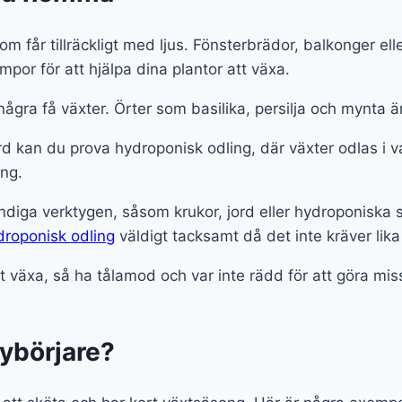
om får tillräckligt med ljus. Fönsterbrädor, balkonger ell
mpor för att hjälpa dina plantor att växa.
ågra få växter. Örter som basilika, persilja och mynta ä
jord kan du prova hydroponisk odling, där växter odlas i
ing.
ändiga verktygen, såsom krukor, jord eller hydroponiska
droponisk odling
väldigt tacksamt då det inte kräver lika
tt växa, så ha tålamod och var inte rädd för att göra mis
ybörjare?