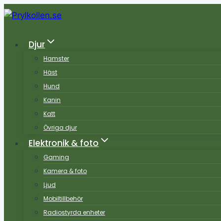
Skip
to
content
Djur
Hamster
Häst
Hund
Kanin
Katt
Övriga djur
Elektronik & foto
Gaming
Kamera & foto
Ljud
Mobiltillbehör
Radiostyrda enheter