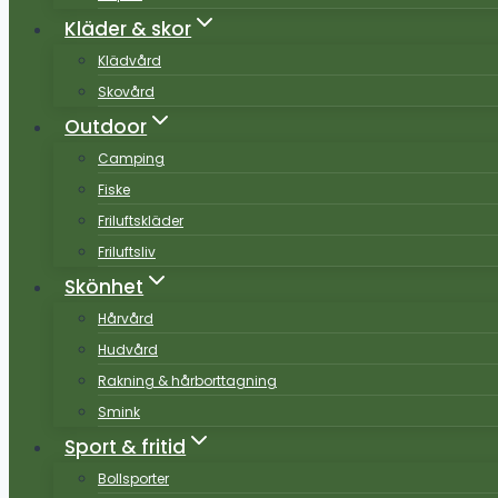
Kläder & skor
Klädvård
Skovård
Outdoor
Camping
Fiske
Friluftskläder
Friluftsliv
Skönhet
Hårvård
Hudvård
Rakning & hårborttagning
Smink
Sport & fritid
Bollsporter